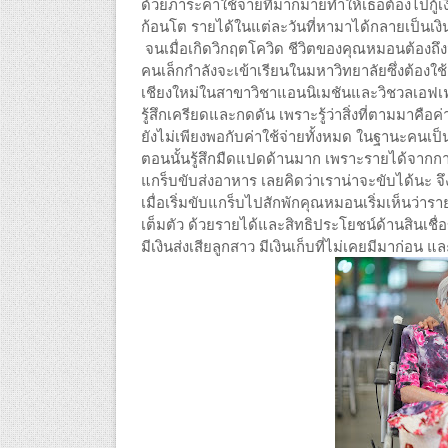
ด้วยภาระค่าใช้จ่ายที่มากมายทำให้เธอต้องไปกู้
ก้อนโต รายได้ในแต่ละวันที่หามาได้กลายเป็นเงิน
จนเมื่อเกิดวิกฤตโควิด ชีวิตของคุณหมอนต้องถึง
คนเล็กกำลังจะเข้าเรียนในมหาวิทยาลัยซึ่งต้องใ
เชียงใหม่ในสาขาวิชาแอนนิเมชันและวิชวลเอฟเฟกต
รู้สึกเครียดและกดดัน เพราะรู้ว่าสิ่งที่ตามมาคือค
ยังไม่เพียงพอกับค่าใช้จ่ายทั้งหมด ในฐานะคนเป็
ตอนนั้นรู้สึกมืดแปดด้านมาก เพราะรายได้จาก
แกร็บขับส่งอาหาร เลยคิดว่าเราน่าจะขับได้นะ จ
เมื่อเริ่มขับแกร็บไปสักพักคุณหมอนเริ่มเห็นว่
เต็มตัว ด้วยรายได้และสิทธิประโยชน์ด้านสินเช
มีเงินส่งเสียลูกสาว มีเงินเก็บที่ไม่เคยมีมาก่อน