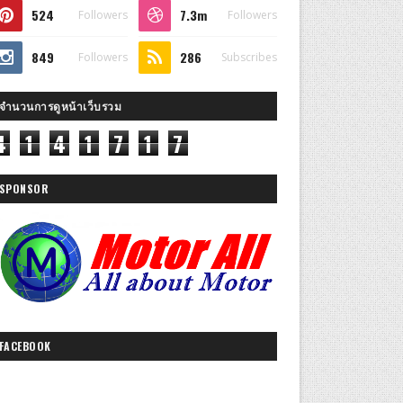
524
7.3m
Followers
Followers
849
286
Followers
Subscribes
จำนวนการดูหน้าเว็บรวม
4
1
4
1
7
1
7
SPONSOR
FACEBOOK