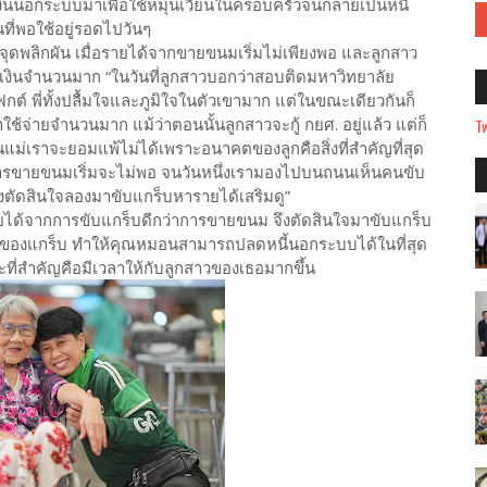
เงินนอกระบบมาเพื่อใช้หมุนเวียนในครอบครัวจนกลายเป็นหนี้
ที่พอใช้อยู่รอดไปวันๆ
จุดพลิกผัน เมื่อรายได้จากขายขนมเริ่มไม่เพียงพอ และลูกสาว
ช้เงินจำนวนมาก “ในวันที่ลูกสาวบอกว่าสอบติดมหาวิทยาลัย
์ พี่ทั้งปลื้มใจและภูมิใจในตัวเขามาก แต่ในขณะเดียวกันก็
่าใช้จ่ายจำนวนมาก แม้ว่าตอนนั้นลูกสาวจะกู้ กยศ. อยู่แล้ว แต่ก็
Tw
นแม่เราจะยอมแพ้ไม่ได้เพราะอนาคตของลูกคือสิ่งที่สำคัญที่สุด
การขายขนมเริ่มจะไม่พอ จนวันหนึ่งเรามองไปบนถนนเห็นคนขับ
ึงตัดสินใจลองมาขับแกร็บหารายได้เสริมดู”
ารายได้จากการขับแกร็บดีกว่าการขายขนม จึงตัดสินใจมาขับแกร็บ
ื่อของแกร็บ ทำให้คุณหมอนสามารถปลดหนี้นอกระบบได้ในที่สุด
 และที่สำคัญคือมีเวลาให้กับลูกสาวของเธอมากขึ้น