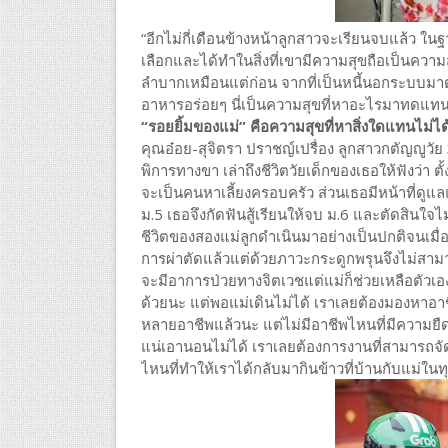
“อีกไม่กี่เดือนข้างหน้าลูกสาวจะเรียนจบแล้ว ใ
เลือกและได้ทำในสิ่งที่เขามีความสุขถือเป็นความสำ
ลำบากเหมือนแต่ก่อน จากที่เป็นหนี้นอกระบบมาต
อาหารอร่อยๆ นี่เป็นความสุขที่หาอะไรมาทดแทนไ
“รอยยิ้มของแม่” คือความสุขที่หาสิ่งใดแทนไม่ได
คุณอ๋อย-สุจิตรา ปราชญ์เปรื่อง ลูกสาวกตัญญูวัย 39
พิการทางขา เล่าถึงชีวิตวัยเด็กของเธอให้ฟังว่า
จะเป็นคนหาเลี้ยงครอบครัว ส่วนเธอมีหน้าที่ดูแ
ม.5 เธอจึงกัดฟันสู้เรียนให้จบ ม.6 และตัดสินใจไ
ชีวิตของสองแม่ลูกดำเนินมาอย่างเป็นปกติจนเมื่
การผ่าตัดแล้วแต่ด้วยภาวะกระดูกพรุนจึงไม่สามารถเ
จะมีอาการป่วยทางจิตเวชแต่แม่ก็ช่วยเหลือตัวเอง
ด้วยนะ แต่พอแม่เดินไม่ได้ เราเลยต้องมองหาอาชี
หลายอาชีพแล้วนะ แต่ไม่มีอาชีพไหนที่มีความยื
แน่เอานอนไม่ได้ เราเลยต้องการงานที่สามารถจัด
ไหนที่ทำให้เราได้กลับมากินข้าวที่บ้านกับแม่ใน