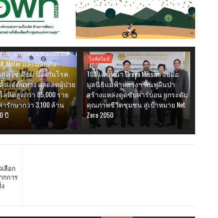
ลดบริโภคเค็ม ชี้ผู้ป่วยโรค
งไทยทะลุ 1 ล้านคน ชู สสส.
ขับเคลื่อนสังคมลดเค็มผ่าน
่งเสริมสัญลักษณ์ "ทาง
ขภาพ" ขยายชุมชนลดเค็ม
ไลฟ์สไตล์
lt Meter และผลักดัน
ลดโซเดียม ป้องกันโรค
TOA เดินหน้า Green Mission จับมือ
ตั้งแต่ต้นทาง คาดลดผู้ป่วย
มูลนิธิแม่ฟ้าหลวงฯ ฟื้นฟูผืนป่า
ลหิตสูงกว่า 85,000 ราย
สร้างแหล่งดูดซับคาร์บอน ยกระดับ
ารักษากว่า 3,100 ล้าน
คุณภาพชีวิตชุมชน สู่เป้าหมาย Net
0 ปี
Zero 2050
วเลือก
จากการ
่ง