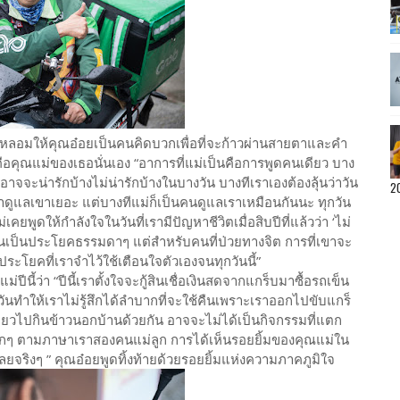
่อหลอมให้คุณอ๋อยเป็นคนคิดบวกเพื่อที่จะก้าวผ่านสายตาและคำ
ือคุณแม่ของเธอนั่นเอง “อาการที่แม่เป็นคือการพูดคนเดียว บาง
จจะน่ารักบ้างไม่น่ารักบ้างในบางวัน บางทีเราเองต้องลุ้นว่าวัน
2
เราดูแลเขาเยอะ แต่บางทีแม่ก็เป็นคนดูแลเราเหมือนกันนะ ทุกวัน
เคยพูดให้กำลังใจในวันที่เรามีปัญหาชีวิตเมื่อสิบปีที่แล้วว่า ‘ไม่
ือนเป็นประโยคธรรมดาๆ แต่สำหรับคนที่ป่วยทางจิต การที่เขาจะ
ระโยคที่เราจำไว้ใช้เตือนใจตัวเองจนทุกวันนี้”
นี้ว่า “ปีนี้เราตั้งใจจะกู้สินเชื่อเงินสดจากแกร็บมาซื้อรถเข็น
วันทำให้เราไม่รู้สึกได้ลำบากที่จะใช้คืนเพราะเราออกไปขับแกร็
เที่ยวไปกินข้าวนอกบ้านด้วยกัน อาจจะไม่ได้เป็นกิจกรรมที่แตก
ล็กๆ ตามภาษาเราสองคนแม่ลูก การได้เห็นรอยยิ้มของคุณแม่ใน
เลยจริงๆ ” คุณอ๋อยพูดทิ้งท้ายด้วยรอยยิ้มแห่งความภาคภูมิใจ