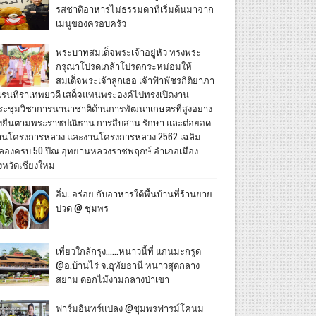
รสชาติอาหารไม่ธรรมดาที่เริ่มต้นมาจาก
เมนูของครอบครัว
พระบาทสมเด็จพระเจ้าอยู่หัว ทรงพระ
กรุณาโปรดเกล้าโปรดกระหม่อมให้
สมเด็จพระเจ้าลูกเธอ เจ้าฟ้าพัชรกิติยาภา
เรนทิราเทพยวดี เสด็จแทนพระองค์ไปทรงเปิดงาน
ระชุมวิชาการนานาชาติด้านการพัฒนาเกษตรที่สูงอย่าง
ั่งยืนตามพระราชปณิธาน การสืบสาน รักษา และต่อยอด
านโครงการหลวง และงานโครงการหลวง 2562 เฉลิม
ลองครบ 50 ปีณ อุทยานหลวงราชพฤกษ์ อำเภอเมือง
งหวัดเชียงใหม่
อิ่ม..อร่อย กับอาหารใต้พื้นบ้านที่ร้านยาย
ปวด @ ชุมพร
เที่ยวใกล้กรุง......หนาวนี้ที่ แก่นมะกรูด
@อ.บ้านไร่ จ.อุทัยธานี หนาวสุดกลาง
สยาม ดอกไม้งามกลางป่าเขา
ฟาร์มอินทร์แปลง @ชุมพรฟารม์โคนม