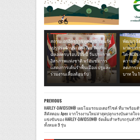
เครือข่าย
ไตเรื้อรั
เดินหน้า
ผ่านการส
ไลฟ์สไตล์
เลือกสุ
สถานเอกอัครราชทูตสาธารณรัฐ
พัฒนา Sa
เปรูประจำประเทศไทย จัดงาน
มาตรการ
ฉลองครบรอบ 205 ปี วันประกาศ
ไต-NCDs 
อิสรภาพแห่งชาติ พร้อมชมการ
ความดันโ
แสดงการเต้นรำพื้นเมืองเปรูและ
ลดภาระค่
ร่วมงานเลี้ยงต้อนรับ
บาท ใน 1
PREVIOUS
HARLEY-DAVIDSON® เผยโฉมรถมอเตอร์ไซค์ ที่มาพร้อมตั
สีคัสตอม Apex จากโรงงานใหม่ล่าสุดปลุกแรงบันดาลใจ
แข่งขันของ HARLEY-DAVIDSON® จัดเต็มสำหรับรถรุ่นทัวร์ริ
ทั้งหมด 9 รุ่น