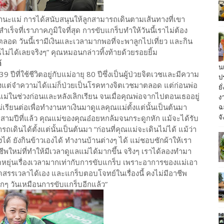
นฐานะแม่ การได้สนับสนุนให้ลูกสามารถเดินตามเส้นทางที่เขา
เร็จที่เราภาคภูมิใจที่สุด การขับแกร็บทำให้วันนี้เราไม่ต้อง
ลอด วันนี้เรามีเงินและเวลามากพอที่จะพาลูกไปเที่ยว และกิน
ม่ได้เลยจริงๆ” คุณหมอนกล่าวทิ้งท้ายด้วยรอยยิ้ม
้
น
 ปีที่ใช้ชีวิตอยู่กับแม่อายุ 80 ปีซึ่งเป็นผู้ป่วยจิตเวชและมีความ
ป
 ตั้งแต่จำความได้แม่ก็ป่วยเป็นโรคทางจิตเวชมาตลอด แต่ก่อนพ่อ
ย
ลแม่ในช่วงก่อนและหลังเลิกเรียน จนเมื่อคุณพ่อจากไปตอนเธออยู่
ง
ฉ
ม่เรียนต่อเพื่อทำงานหาเงินมาดูแลคุณแม่ตั้งแต่นั้นเป็นต้นมา
จั
อสามปีที่แล้ว คุณแม่ของคุณอ๋อยหกล้มจนกระดูกหัก แม้จะได้รับ
ดินได้ตั้งแต่นั้นเป็นต้นมา “ก่อนที่คุณแม่จะเดินไม่ได้ แม้ว่า
ได้ ยังกินข้าวเองได้ ทำงานบ้านต่างๆ ได้ แม่ชอบซักผ้าให้เรา
พใหม่ที่ทำให้มีเวลาดูแลแม่ได้มากขึ้น จริงๆ เราได้ลองทำมา
ดหยุ่นเรื่องเวลามากเท่ากับการขับแกร็บ เพราะอาการของแม่เอา
สรรเวลาได้เอง และแกร็บตอบโจทย์ในเรื่องนี้ คงไม่มีอาชีพ
ทุกๆ วันเหมือนการขับแกร็บอีกแล้ว”