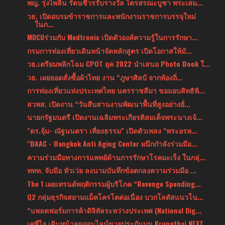
พญ. รุ่งไพลิน รัตนชีวรรับรางวัล ไตรสรณะบูชา พระเสม...
วธ. เปิดอบรมข้าราชการและพนักงานราชการบรรจุใหม่
ในภ...
MDCUร่วมกับ Medtronic เปิดตัวองค์ความรู้ในการรักษา...
กรมการท่องเที่ยวเดินหน้าจัดหลักสูตร เปิดโอกาสให้มั...
วธ.เตรียมพลิกโฉม CPOT ยุค 2022 นำเสนอ Photo Book ใ...
วธ. เผยยอดสั่งซื้อผ้าไทย งาน “ภูษาศิลป์ จากท้องถิ่...
การท่องเที่ยวแห่งประเทศไทย นครราชสีมา ขอมอบสิทธิพิ...
สวพส. เปิดงาน “วันสืบสานงานพัฒนาพื้นที่สูงอย่างยั่...
นายกรัฐมนตรี เปิดงานเฉลิมพระเกียรติสมเด็จพระนางเจ้...
"ดร.จุ้ม- ณัฐนนตรา เที่ยงธรรม" เปิดตัวเพลง "พระอรห...
"BAAC - Bangkok Anti Aging Center ผนึกกำลังร่วมมือ...
ความร่วมมือทางการแพทย์ด้านการรักษาโรคมะเร็ง ในกลุ่...
ททท. จับมือ หัวเว่ย ลงนามบันทึกข้อตกลงความร่วมมือ ...
The 1 เผยเทรนด์พฤติกรรมผู้บริโภค “Revenge Spending...
Q2 กลุ่มธุรกิจสยามแม็คโครโตต่อเนื่อง บวกโลตัสแนวโน...
“แพลตฟอร์มการค้าดิจิทัลระหว่างประเทศ (National Dig...
เคพีไอ เดินหน้าลุยออนไลน์ขายประกันบน Krungthai NEXT