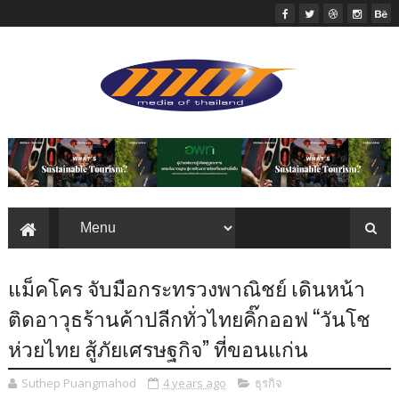
แม็คโคร จับมือกระทรวงพาณิชย์ เดินหน้า
ติดอาวุธร้านค้าปลีกทั่วไทยคิ๊กออฟ “วันโช
ห่วยไทย สู้ภัยเศรษฐกิจ” ที่ขอนแก่น
Suthep Puangmahod
4 years ago
ธุรกิจ