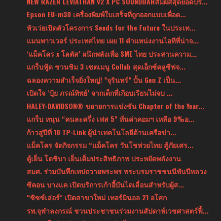
NEW RAZER LEVIATHAN V2 X PC SOUNDBARสัมผัสสุดยอดปร...
Epson EU-m30 เครื่องพิมพ์ใบเสร็จที่ถูกออกแบบเพื่อต...
หัวเว่ยเปิดตัวโครงการ Seeds for the Future ในประเท...
แมนพาวเวอร์ ประเทศไทย เผย 11 ตำแหน่งงานไอทีที่น่าจ...
‘แม็คโคร x โลตัส’ ผนึกพลังเพื่อ SME ไทย ประสานความ...
แกร็บฟู้ด ชวนชิม 3 เซตเมนู Collab สุดเอ็กซ์คลูซีฟจ...
ฉลองความสำเร็จยิ่งใหญ่! ”จุรินทร์” ปั้น Gen Z เป็น...
เปิดใจ ‘ปุ้ย ภรณ์ทิพย์’ จากเด็กที่เกือบเรียนไม่จบ ...
HALEY-DAVIDSON® ขยายการแข่งขัน Chapter of the Year...
แกร็บ หนุน “คนละครึ่ง เฟส 5” หั่นค่าคอมฯ เหลือ 9%อ...
ก้าวสู่ปีที่ 10 TP-Link ผู้นำเทคโนโลยีด้านเครือข่า...
แม็คโคร จัดกิจกรรม “แม็คโคร วันโชห่วยไทย สู้ภัยเศร...
ตู้เย็น โตชิบา เย็นเต็มประสิทธิภาพ ประหยัดพลังงาน
สมศ. ร่วมบันทึกเทปถวายพระพร พระบรมราชชนนีพันปีหลวง
ซีคอน บางแค เปิดบริการเก้าอี้บันไดเลื่อนสำหรับผู้ส...
“ซิซซ์เล่อร์” เปิดสาขาใหม่ เทอร์มินอล 21 อโศก
รพ.จุฬาลงกรณ์ ชวนประชาชนร่วมงานสัปดาห์เวชศาสตร์ฟื้...