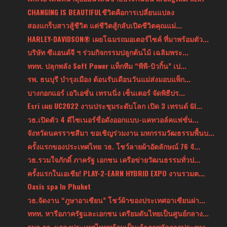
CHANGING IS BEAUTIFULชีวิตคือการเปลี่ยนแปลง
สองแกร็บสาวสู้ชีวิต แต่ชีวิตสู้กลับเปิดชีวิตคุณแม่...
HARLEY-DAVIDSON® เผยโฉมรถมอเตอร์ไซค์ ที่มาพร้อมตัว...
บริษัท ซีแอนด์จี ฯ ร่วมกิจกรรมปลูกต้นไม้ เฉลิมพระ...
ททท. ปลุกพลัง Soft Power แท็กทีม “พีพี-บิวกิ้น” เป...
รพ. ธนบุรี บำรุงเมือง ต้อนรับเดือนวันแม่ส่งมอบแพ็ก...
บางกอกแอร์ เอวิเอชั่น เทรนนิ่ง เซ็นเตอร์ จัดพิธีปร...
Esri เผย UC2022 งานประชุมระดับโลก เปิด 3 เทรนด์ GI...
วธ.เปิดตัว 4 ดีไซเนอร์ชื่อดังออกแบบ-แคทวอล์คแฟชั่น...
จังหวัดนครราชสีมา ขอเชิญร่วมงาน มหกรรมวัฒธรรมพื้นบ...
ครั้งแรกของประเทศไทย วธ. โชว์ลายผ้าอัตลักษณ์ 76 จั...
วธ.รวมใจภักดิ์ ภาครัฐ เอกชน เครือข่ายวัฒนธรรมทั่วป...
ครั้งแรกในเอเชีย! PLAY-2-EARN HYBRID EXPO งานรวมต...
Oasis spa In Phuket
วธ.จัดงาน “ภูษาอาเซียน” โชว์ผ้าของประเทศอาเซียนผ่า...
ททท. หารือภาครัฐและเอกชน เตรียมดันไทยเป็นศูนย์กลาง...
รมว.กก. แถลงประเทศไทยพร้อมเป็นเจ้าภาพจัดการประชุมเ...