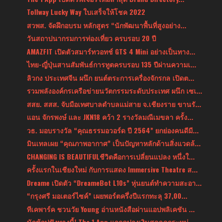
Tollway Lucky Way ใบเสร็จให้โชค 2022
สวพส. จัดฝึกอบรม หลักสูตร “นักพัฒนาพื้นที่สูงอย่าง...
วันสถาปนากรมการท่องเที่ยว ครบรอบ 20 ปี
AMAZFIT เปิดตัวสมาร์ทวอทช์ GTS 4 Mini อย่างเป็นทาง...
ไทย-ญี่ปุ่นสานสัมพันธ์การทูตครบรอบ 135 ปีผ่านความเ...
ลิวกง ประเทศจีน ผนึก ยนต์ตระการเครื่องจักรกล เปิดต...
รวมพลังองค์กรเครือข่ายนวัตกรรมระดับประเทศ ผนึก เซเ...
สสย. สสส. จับมือเทศบาลตำบลแม่สาย จ.เชียงราย ขานรั...
แอน จักรพงษ์ และ JKN18 คว้า 2 รางวัลมณีเมขลา ครั้ง...
วธ. มอบรางวัล “คุณธรรมอวอร์ด ปี 2564” ยกย่องคนดีมี...
มินเทลเผย “คุณภาพอากาศ” เป็นปัญหาหลักด้านสิ่งแวดล้...
CHANGING IS BEAUTIFULชีวิตคือการเปลี่ยนแปลง หนึ่งใ...
ครั้งแรกในเชียงใหม่ กับการแสดง Immersive Theatre ส...
Dreame เปิดตัว “DreameBot L10s” หุ่นยนต์ทำความสะอา...
“กรุงศรี มอเตอร์ไซค์” เผยพอร์ตครึ่งปีแรกทะลุ 37,00...
ทีเคพาร์ค ชวนวัย Young อ่านหนังสือผ่านแอปพลิเคชัน ...
นักช้อปฟังทางนี้! The 1 App แจกคูปองเงินสดลดกระหน่...