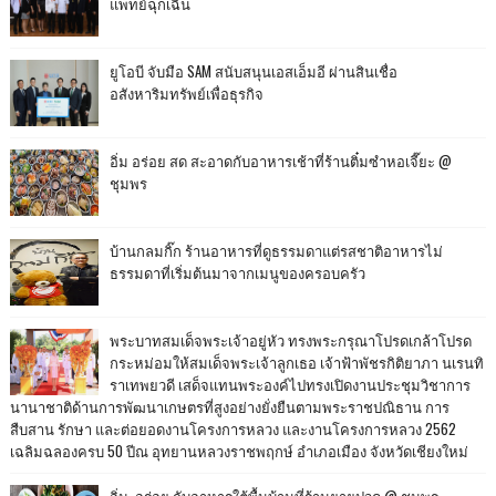
แพทย์ฉุกเฉิน
ยูโอบี จับมือ SAM สนับสนุนเอสเอ็มอี ผ่านสินเชื่อ
อสังหาริมทรัพย์เพื่อธุรกิจ
อิ่ม อร่อย สด สะอาดกับอาหารเช้าที่ร้านติ๋มซำหอเจี๊ยะ @
ชุมพร
บ้านกลมกิ๊ก ร้านอาหารที่ดูธรรมดาแต่รสชาติอาหารไม่
ธรรมดาที่เริ่มต้นมาจากเมนูของครอบครัว
พระบาทสมเด็จพระเจ้าอยู่หัว ทรงพระกรุณาโปรดเกล้าโปรด
กระหม่อมให้สมเด็จพระเจ้าลูกเธอ เจ้าฟ้าพัชรกิติยาภา นเรนทิ
ราเทพยวดี เสด็จแทนพระองค์ไปทรงเปิดงานประชุมวิชาการ
นานาชาติด้านการพัฒนาเกษตรที่สูงอย่างยั่งยืนตามพระราชปณิธาน การ
สืบสาน รักษา และต่อยอดงานโครงการหลวง และงานโครงการหลวง 2562
เฉลิมฉลองครบ 50 ปีณ อุทยานหลวงราชพฤกษ์ อำเภอเมือง จังหวัดเชียงใหม่
อิ่ม..อร่อย กับอาหารใต้พื้นบ้านที่ร้านยายปวด @ ชุมพร