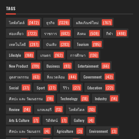
TAGS
ไลฟ์สไตล์
(1472)
ธุรกิจ
(1329)
ผลิตภัณฑ์ใหม่
(767)
ท่องเที่ยว
(722)
ราชการ
(682)
สังคม
(509)
กีฬา
(498)
เทคโนโลยี
(287)
บันเทิง
(283)
Tourism
(195)
Lifestyle
(168)
เกษตร
(162)
การศึกษา
(136)
New Product
(119)
Business
(93)
Entertainment
(66)
อุตสาหกรรม
(63)
สิ่งแวดล้อม
(44)
Government
(42)
Social
(37)
Sport
(27)
รีวิว
(27)
Education
(22)
ศิลปะ และ วัฒนธรรม
(19)
Technology
(18)
Industry
(14)
Review
(14)
แกลเลอรี
(13)
ไลฟ์สไตล
(10)
Arts & Culture
(7)
วิดีทัศน์
(7)
Gallery
(4)
ศิลปะ และ วัฒนธรร
(4)
Agriculture
(3)
Environment
(3)