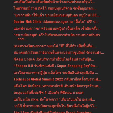
เอปสันเปิดตัวเครื่องพิมพ์หน้ากว้างเอนกประสงค์รุ่นใ...
ไทยวิวัฒน์ ร่วม ทิสโก้ สมทบทุนบริจาค จัดซื้ออุปกรณ...
"ยกเกาหลีมาให้แล้ว ชวนเยือนชอนจูฮันอก หมู่บ้าน1,00...
Doctor Mek Clinic ปล่อยแคมเปญตรวจ “ดื้อโบ” ฟรี! บ...
แมตช์รวมดาวชก พร้อมมวยหญิงกำปั้นเหล็ก เช็คอินครั้ง...
“สนามบินสมุย” คว้าใบรับรองการดำเนินงานสนามบินสา
ธาร...
กระทรวงวัฒนธรรมฯ มอบโล่ “ดี” ที่ได้ทำ เปิดพื้นที่ค...
สมาคมนักเรียนเก่าอังกฤษในพระบรมราชูปถัมภ์ จัดงานปร...
ซีคอน บางแค เปิดบริการเก้าอี้บันไดเลื่อนสำหรับผู้ส...
“Shopee 9.9 วันช้อปแห่งปี : Super Shopping Day”อัพ...
เอาใจสายอาหารญี่ปุ่น แม็คโคร ขนทัพสินค้าสุดปังจัด ...
Techsauce Global Summit 2022 กลับมาอีกครั้งกับงานป...
แม็คโคร จับมือกระทรวงพาณิชย์ เดินหน้าติดอาวุธร้านค...
ตะลุยวอล์คกิ้งสตรีท 4 เมืองดัง ที่ซีคอน บางแค
แกร็บ ผนึก ททท. ส่งโครงการ “เที่ยวกับแกร็บ อะเมซิ่...
วาโก้ ย้ำภาพแชมป์ตลาดชุดชั้นใน ยืนหนึ่งในใจผู้บริโ...
The 1 App เปิดตัวฟีเจอร์ใหม่ล่าสุด Brand Directory...