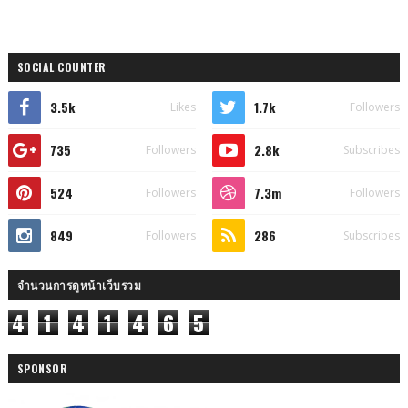
SOCIAL COUNTER
3.5k
1.7k
Likes
Followers
735
2.8k
Followers
Subscribes
524
7.3m
Followers
Followers
849
286
Followers
Subscribes
จำนวนการดูหน้าเว็บรวม
4
1
4
1
4
6
5
SPONSOR