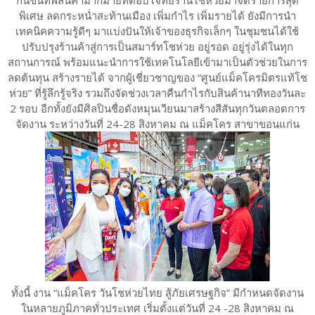
พิเศษ ลดกระหน่ำสะท้านเมือง เพิ่มกำไร เพิ่มรายได้ ยังมีการนำ
เทคนิคความรู้ดีๆ มาแบ่งปันให้เจ้าของธุรกิจเล็กๆ ในชุมชนได้ใช้
ปรับปรุงร้านค้าสู่การเป็นสมาร์ทโชห่วย อยู่รอด อยู่รุ่งได้ในทุก
สถานการณ์ พร้อมแนะนำการใช้เทคโนโลยีเข้ามาเป็นตัวช่วยในการ
ลดต้นทุน สร้างรายได้ จากผู้เชี่ยวชาญของ “ศูนย์แม็คโครมิตรแท้โช
ห่วย” ที่รู้ลึกรู้จริง รวมถึงจัดช่วงเวลาคืนกำไรกับสินค้านาทีทองวันละ
2 รอบ อีกทั้งยังมีศิลปินชื่อดังหมุนเวียนมาสร้างสีสันทุกวันตลอดการ
จัดงาน ระหว่างวันที่ 24-28 สิงหาคม ณ แม็คโคร สาขาขอนแก่น
ทั้งนี้ งาน “แม็คโคร วันโชห่วยไทย สู้ภัยเศรษฐกิจ” มีกำหนดจัดงาน
ในหลายภูมิภาคทั่วประเทศ เริ่มตั้งแต่วันที่ 24 -28 สิงหาคม ณ