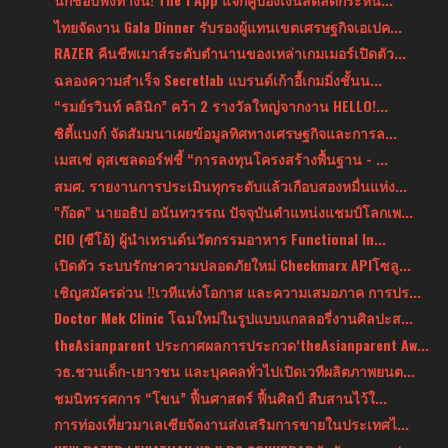
ไทยจัดงาน Gala Dinner รับรองผู้แทนเขตเศรษฐกิจเอเปค...
RAZER คืนชีพเมาส์ระดับตำนานของเหล่าเกมเมอร์เปิดตัว...
ฉลองความสำเร็จ Secretlab แบรนด์เก้าอี้เกมมิ่งชั้นน...
“รมย์รวินท์ คลินิก” คว้า 2 รางวัลใหญ่จากงาน HELLO!...
ซิตี้แบงก์ จัดสัมมนาเผยข้อมูลทิศทางเศรษฐกิจและการล...
เมสเซ่ ดุสเซลดอร์ฟชี้ “การลงทุนโครงสร้างพื้นฐาน - ...
สมศ. รายงานการประเมินทุกระดับแล้วเกือบสองหมื่นแห่ง...
"ก๊อต" นายอธิป อนันทวรรณ ปัจจุบันตำแหน่งแชมป์โลกเพ...
CIO (ซีโอ้) ผู้นำเทรนด์นวัตกรรมอาหาร Functional In...
เปิดตัว ระบบรักษาความปลอดภัยใหม่ Checkmarx APIโซลู...
เชิญสมัครด่วน !!เวทีแห่งโอกาส และความเสมอภาค การปร...
Doctor Mek Clinic โฉมใหม่ในรูปแบบแกลลอรี่งานศิลปะส...
theAsianparent ประกาศผลการประกวด‘theAsianparent Aw...
วธ.ชวนเด็ก-เยาวชน และบุคคลทั่วไปเปิดเวทีผลิตภาพยนต...
ชมนิทรรศการ “โขน” ฟื้นศาสตร์ ฟื้นศิลป์ สืบสานไว้ใ...
การท่องเที่ยวมาเลเซียจัดงานส่งเสริมการขายในประเทศไ...