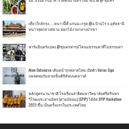
เที่ยวใกล้กรุง......หนาวนี้ที่ แก่นมะกรูด @อ.บ้านไร่ จ.อุทัยธานี
หนาวสุดกลางสยาม ดอกไม้งามกลางป่าเขา
ฟาร์มอินทร์แปลง @ชุมพรฟารม์โคนมธรรมดาที่ไม่ธรรมดา
Atom Outsource เดินหน้ารุกตลาดไทย เปิดตัว Varias Sign
แพลตฟอร์มลายเซ็นดิจิทัลบนคลาวด์
หลักสูตรนานาชาติ โรงเรียนสาธิตมหาวิทยาลัยศรีครินทร
วิโรฒประสานมิตร (ฝ่ายมัธยม) (SPIP) ได้จัด SPIP Hackathon
2023 ขึ้น เป็นครั้งแรกในประเทศไทย