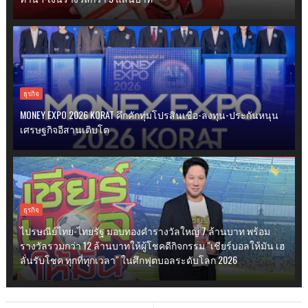
ธุรกิจ
MONEY EXPO 2026 KORAT คึกคักทุ่มโปรสินเชื่อ-ลงทุน-ประกันหนุน
เศรษฐกิจอีสานเติบโต
ธุรกิจ
ไปรษณีย์ไทย-ไทยรัฐ มอบทองคำรางวัลใหญ่ 7 ล้านบาท พร้อม
รางวัลรวมกว่า 12 ล้านบาทให้ผู้โชคดีกิจกรรม "เชียร์บอลให้มัน เฮ
ลั่นรับโชค ทุกที่ทุกเวลา" ในศึกฟุตบอลระดับโลก 2026