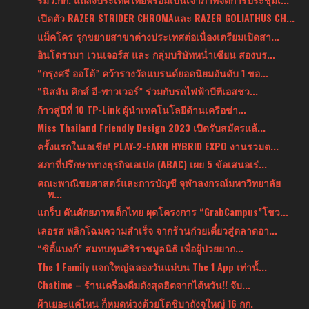
เปิดตัว RAZER STRIDER CHROMAและ RAZER GOLIATHUS CH...
แม็คโคร รุกขยายสาขาต่างประเทศต่อเนื่องเตรียมเปิดสา...
อินโดรามา เวนเจอร์ส และ กลุ่มบริษัทหน่ำเซียน สองบร...
“กรุงศรี ออโต้” คว้ารางวัลแบรนด์ยอดนิยมอันดับ 1 ขอ...
“นิสสัน คิกส์ อี-พาวเวอร์” ร่วมกับรถไฟฟ้าบีทีเอสชว...
ก้าวสู่ปีที่ 10 TP-Link ผู้นำเทคโนโลยีด้านเครือข่า...
Miss Thailand Friendly Design 2023 เปิดรับสมัครแล้...
ครั้งแรกในเอเชีย! PLAY-2-EARN HYBRID EXPO งานรวมต...
สภาที่ปรึกษาทางธุรกิจเอเปค (ABAC) เผย 5 ข้อเสนอเร่...
คณะพาณิชยศาสตร์และการบัญชี จุฬาลงกรณ์มหาวิทยาลัย
พ...
แกร็บ ดันศักยภาพเด็กไทย ผุดโครงการ “GrabCampus”โชว...
เลอรส พลิกโฉมความสำเร็จ จากร้านก๋วยเตี๋ยวสู่ตลาดอา...
“ซิตี้แบงก์” สมทบทุนศิริราชมูลนิธิ เพื่อผู้ป่วยยาก...
The 1 Family แจกใหญ่ฉลองวันแม่บน The 1 App เท่านั้...
Chatime – ร้านเครื่องดื่มดังสุดฮิตจากไต้หวัน!! จับ...
ผ้าเยอะแค่ไหน ก็หมดห่วงด้วยโตชิบาถังจุใหญ่ 16 กก.