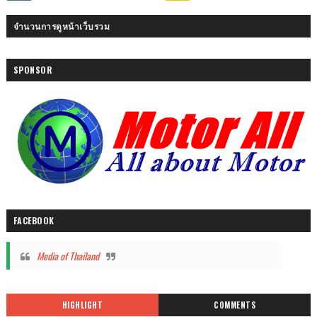
จำนวนการดูหน้าเว็บรวม
SPONSOR
FACEBOOK
Media of Thailand
HIGHLIGHT
COMMENTS