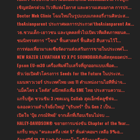
เชิญสมัครด่วน !!เวทีแห่งโอกาส และความเสมอภาค การปร...
Doctor Mek Clinic โฉมใหม่ในรูปแบบแกลลอรี่งานศิลปะส...
theAsianparent ประกาศผลการประกวด‘theAsianparent Aw...
วธ.ชวนเด็ก-เยาวชน และบุคคลทั่วไปเปิดเวทีผลิตภาพยนต...
ชมนิทรรศการ “โขน” ฟื้นศาสตร์ ฟื้นศิลป์ สืบสานไว้ใ...
การท่องเที่ยวมาเลเซียจัดงานส่งเสริมการขายในประเทศไ...
NEW RAZER LEVIATHAN V2 X PC SOUNDBARสัมผัสสุดยอดปร...
Epson EU-m30 เครื่องพิมพ์ใบเสร็จที่ถูกออกแบบเพื่อต...
หัวเว่ยเปิดตัวโครงการ Seeds for the Future ในประเท...
แมนพาวเวอร์ ประเทศไทย เผย 11 ตำแหน่งงานไอทีที่น่าจ...
‘แม็คโคร x โลตัส’ ผนึกพลังเพื่อ SME ไทย ประสานความ...
แกร็บฟู้ด ชวนชิม 3 เซตเมนู Collab สุดเอ็กซ์คลูซีฟจ...
ฉลองความสำเร็จยิ่งใหญ่! ”จุรินทร์” ปั้น Gen Z เป็น...
เปิดใจ ‘ปุ้ย ภรณ์ทิพย์’ จากเด็กที่เกือบเรียนไม่จบ ...
HALEY-DAVIDSON® ขยายการแข่งขัน Chapter of the Year...
แกร็บ หนุน “คนละครึ่ง เฟส 5” หั่นค่าคอมฯ เหลือ 9%อ...
ก้าวสู่ปีที่ 10 TP-Link ผู้นำเทคโนโลยีด้านเครือข่า...