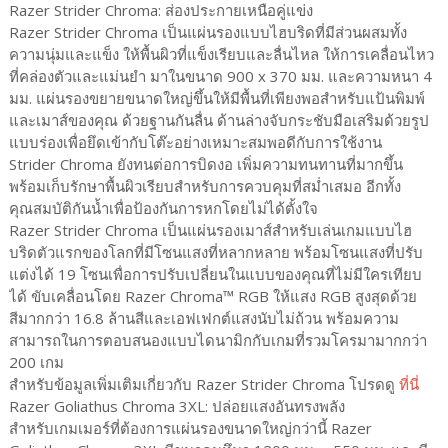
Razer Strider Chroma: ส่องประกายเหนือคู่แข่ง
Razer Strider Chroma เป็นแผ่นรองแบบไฮบริดที่มีส่วนผสมทั้ง
ความนุ่มและแข็ง ให้พื้นผิวที่แข็งเรียบและลื่นไหล ให้การเคลื่อนไหว
ที่คล่องตัวและแม่นยำ มาในขนาด 900 x 370 มม. และความหนา 4
มม. แผ่นรองขยายขนาดใหญ่ขึ้นให้มีพื้นที่เพียงพอสำหรับแป้นพิมพ์
และเมาส์ของคุณ ด้วยฐานกันลื่น ด้านล่างจับกระชับมือเสริมด้วยรูป
แบบร่องเพื่อยึดเข้ากับโต๊ะอย่างเหมาะสมพอดีกับการใช้งาน
Strider Chroma ยังทนต่อการบิดงอ เพิ่มความทนทานที่มากขึ้น
พร้อมเก็บรักษาพื้นผิวเรียบสำหรับการควบคุมที่สม่ำเสมอ อีกทั้ง
คุณสมบัติกันน้ำเพื่อป้องกันการหกโดยไม่ได้ตั้งใจ
Razer Strider Chroma เป็นแผ่นรองเมาส์สำหรับเล่นเกมแบบไฮ
บริดตัวแรกของโลกที่มีโซนแสงที่หลากหลาย พร้อมโซนแสงที่ปรับ
แต่งได้ 19 โซนเพื่อการปรับเปลี่ยนในแบบของคุณที่ไม่มีใครเทียบ
ได้ ขับเคลื่อนโดย Razer Chroma™ RGB ให้แสง RGB สูงสุดด้วย
สีมากกว่า 16.8 ล้านสีและเอฟเฟกต์แสงนับไม่ถ้วน พร้อมความ
สามารถในการตอบสนองแบบไดนามิกกับเกมที่รวมโครมามากกว่า
200 เกม
สำหรับข้อมูลเพิ่มเติมเกี่ยวกับ Razer Strider Chroma โปรดดู
ที่นี่
Razer Goliathus Chroma 3XL: ปล่อยแสงอันทรงพลัง
สำหรับเกมเมอร์ที่ต้องการแผ่นรองขนาดใหญ่กว่านี้ Razer