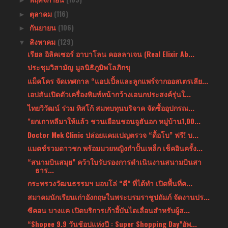
►
ตุลาคม
(116)
►
กันยายน
(106)
►
สิงหาคม
(129)
▼
เรียล อิลิคเซอร์ อาบาโลน คอลลาเจน (Real Elixir Ab...
ประชุมวิสามัญ มูลนิธิภูมิพโลภิกขุ
แม็คโคร จัดเทศกาล “แอปเปิ้ลและลูกแพร์จากออสเตรเลีย...
เอปสันเปิดตัวเครื่องพิมพ์หน้ากว้างเอนกประสงค์รุ่นใ...
ไทยวิวัฒน์ ร่วม ทิสโก้ สมทบทุนบริจาค จัดซื้ออุปกรณ...
"ยกเกาหลีมาให้แล้ว ชวนเยือนชอนจูฮันอก หมู่บ้าน1,00...
Doctor Mek Clinic ปล่อยแคมเปญตรวจ “ดื้อโบ” ฟรี! บ...
แมตช์รวมดาวชก พร้อมมวยหญิงกำปั้นเหล็ก เช็คอินครั้ง...
“สนามบินสมุย” คว้าใบรับรองการดำเนินงานสนามบินสา
ธาร...
กระทรวงวัฒนธรรมฯ มอบโล่ “ดี” ที่ได้ทำ เปิดพื้นที่ค...
สมาคมนักเรียนเก่าอังกฤษในพระบรมราชูปถัมภ์ จัดงานปร...
ซีคอน บางแค เปิดบริการเก้าอี้บันไดเลื่อนสำหรับผู้ส...
“Shopee 9.9 วันช้อปแห่งปี : Super Shopping Day”อัพ...