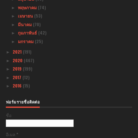
พฤษภาคม
(74)
►
เมษายน
(53)
►
มีนาคม
(70)
►
กุมภาพันธ์
(42)
►
มกราคม
(25)
►
2021
(191)
►
2020
(467)
►
2019
(199)
►
2017
(12)
►
2016
(15)
►
ฟอร์มรายชื่อติดต่อ
ชื่อ
อีเมล
*