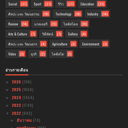
Social
(37)
Sport
(27)
รีวิว
(27)
Education
(22)
ศิลปะ และ วัฒนธรรม
(19)
Technology
(18)
Industry
(14)
Review
(14)
แกลเลอรี
(13)
ไลฟ์สไตล
(10)
Arts & Culture
(7)
วิดีทัศน์
(7)
Gallery
(4)
ศิลปะ และ วัฒนธรร
(4)
Agriculture
(3)
Environment
(3)
Video
(3)
ธุรกิ
(2)
ไลฟ์สไต
(1)
อ่านรายเดือน
2026
(706)
►
2025
(1594)
►
2024
(1454)
►
2023
(1749)
►
2022
(942)
▼
ธันวาคม
(74)
►
พฤศจิกายน
(109)