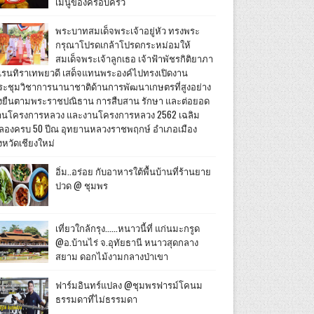
เมนูของครอบครัว
พระบาทสมเด็จพระเจ้าอยู่หัว ทรงพระ
กรุณาโปรดเกล้าโปรดกระหม่อมให้
สมเด็จพระเจ้าลูกเธอ เจ้าฟ้าพัชรกิติยาภา
เรนทิราเทพยวดี เสด็จแทนพระองค์ไปทรงเปิดงาน
ระชุมวิชาการนานาชาติด้านการพัฒนาเกษตรที่สูงอย่าง
ั่งยืนตามพระราชปณิธาน การสืบสาน รักษา และต่อยอด
านโครงการหลวง และงานโครงการหลวง 2562 เฉลิม
ลองครบ 50 ปีณ อุทยานหลวงราชพฤกษ์ อำเภอเมือง
งหวัดเชียงใหม่
อิ่ม..อร่อย กับอาหารใต้พื้นบ้านที่ร้านยาย
ปวด @ ชุมพร
เที่ยวใกล้กรุง......หนาวนี้ที่ แก่นมะกรูด
@อ.บ้านไร่ จ.อุทัยธานี หนาวสุดกลาง
สยาม ดอกไม้งามกลางป่าเขา
ฟาร์มอินทร์แปลง @ชุมพรฟารม์โคนม
ธรรมดาที่ไม่ธรรมดา