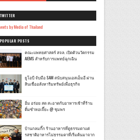
TWITTER
eets by Media of Thailand
POPULAR POSTS
คณะแพทยศาสตร์ สจล. เปิดตัวนวัตกรรม
AIEMS สำหรับการแพทย์ฉุกเฉิน
ยูโอบี จับมือ SAM สนับสนุนเอสเอ็มอี ผ่าน
สินเชื่ออสังหาริมทรัพย์เพื่อธุรกิจ
อิ่ม อร่อย สด สะอาดกับอาหารเช้าที่ร้าน
ติ๋มซำหอเจี๊ยะ @ ชุมพร
บ้านกลมกิ๊ก ร้านอาหารที่ดูธรรมดาแต่
รสชาติอาหารไม่ธรรมดาที่เริ่มต้นมาจาก