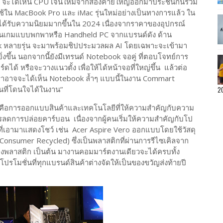
3 จะได้เห็น CPU เจนใหม่จากสองค่ายใหญ่ออกมาประชันกันรวม
ช้ใน MacBook Pro และ iMac รุ่นใหม่อย่างเป็นทางการแล้ว ใน
ได้รับความนิยมมากขึ้นใน 2024 เนื่องจากราคาของอุปกรณ์
งเล่นเกมแบบพกพาหรือ Handheld PC จากแบรนด์ดัง ด้าน
ook หลายรุ่น จะมาพร้อมชิปประมวลผล AI โดยเฉพาะจะเข้ามา
ขึ้น นอกจากนี้ยังมีเทรนด์ Notebook จอคู่ ที่ตอบโจทย์การ
ดได้ หรือจะวางแนวตั้ง เพื่อให้ได้หน้าจอที่ใหญ่ขึ้น แล้วต่อ
ึ่งเราอาจจะได้เห็น Notebook ล้ำๆ แบบนี้ในงาน Commart
่นที่โดนใจได้ในงาน”
2
h คือการออกแบบสินค้าและเทคโนโลยีที่ให้ความสำคัญกับความ
ะการลดการปล่อยคาร์บอน เนื่องจากผู้คนเริ่มให้ความสำคัญกับโป
ุ่นที่เอามาแสดงโชว์ เช่น Acer Aspire Vero ออกแบบโดยใช้วัสดุ
nsumer Recycled) ซึ่งเป็นพลาสติกที่ผ่านการรีไซเคิลจาก
งพลาสติก เป็นต้น มางานคอมมาร์ตงานเดียวจะได้ครบทั้ง
โมชั่นที่ทุกแบรนด์สินค้าต่างจัดให้เป็นของขวัญส่งท้ายปี