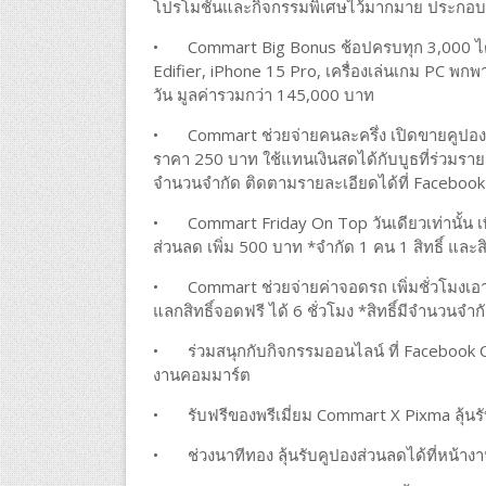
โปรโมชั่นและกิจกรรมพิเศษไว้มากมาย ประกอบ
•
Commart Big Bonus ช้อปครบทุก 3,000 ได้สิ
Edifier, iPhone 15 Pro, เครื่องเล่นเกม PC พก
วัน มูลค่ารวมกว่า 145,000 บาท
•
Commart ช่วยจ่ายคนละครึ่ง เปิดขายคูปองส่
ราคา 250 บาท ใช้แทนเงินสดได้กับบูธที่ร่วมราย
จำนวนจำกัด ติดตามรายละเอียดได้ที่ Faceboo
•
Commart Friday On Top วันเดียวเท่านั้น เพ
ส่วนลด เพิ่ม 500 บาท *จำกัด 1 คน 1 สิทธิ์ และส
•
Commart ช่วยจ่ายค่าจอดรถ เพิ่มชั่วโมงเ
แลกสิทธิ์จอดฟรี ได้ 6 ชั่วโมง *สิทธิ์มีจำนวนจำก
•
ร่วมสนุกกับกิจกรรมออนไลน์ ที่ Facebook Co
งานคอมมาร์ต
•
รับฟรีของพรีเมี่ยม Commart X Pixma ลุ้นรั
•
ช่วงนาทีทอง ลุ้นรับคูปองส่วนลดได้ที่หน้า