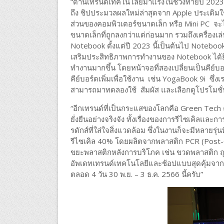
“ด้านเทรนด์เทคโนโลยีมาแรงในช่วงท้ายปี 202
ถึง ชิปประมวลผลใหม่ล่าสุดจาก Apple ประเดิมใ
ส่วนของคอมพิวเตอร์ขนาดเล็ก หรือ Mini PC จะ
ขนาดเล็กที่ถูกลงกว่าแต่ก่อนมาก รวมถึงเครื่อ
Notebook ตั้งแต่ปี 2023 นี้เป็นต้นไป Noteb
เสริมประสิทธิภาพการทำงานของ Notebook ได้ยิ่ง
ทำงานมากขึ้น โดยหน้าจอที่สองเปลี่ยนเป็นคีย์บอร์
คีย์บอร์ดเพิ่มเพื่อใช้งาน เช่น YogaBook 9i ซ
สามารถมาทดลองใช้ สัมผัส และเลือกดูโปรโมชั
“อีกเทรนด์ที่เป็นกระแสของโลกคือ Green Tec
ยั่งยืนอย่างจริงจัง ทั้งเรื่องของการรีไซเคิลแล
รดักส์ที่ใส่ใจสิ่งแวดล้อม ซึ่งในงานก็จะมีหลายร
รีไซเคิล 40% โดยผลิตจากพลาสติก PCR (Post-Co
ขยะพลาสติกหลังการบริโภค เช่น ขวดพลาสติก ถุ
อัพเดทเทรนด์เทคโนโลยีและช้อปแบบสุดคุ้มจากโปร
ตลอด 4 วัน 30 พ.ย. – 3 ธ.ค. 2566 นี้ครับ”