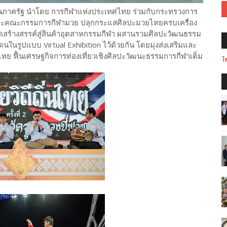
นภาครัฐ นำโดย การกีฬาแห่งประเทศไทย ร่วมกับกระทรวงการ
 และคณะกรรมการกีฬามวย ปลุกกระแสศิลปะมวยไทยครบเครื่อง
ร้างสรรค์สู่สินค้าอุตสาหกรรมกีฬา ผสานรวมศิลปะวัฒนธรรม
นรูปแบบ Virtual Exhibition ไว้ด้วยกัน โดยมุ่งส่งเสริมและ
 ฟื้นเศรษฐกิจการท่องเที่ยวเชิงศิลปะวัฒนะธรรมการกีฬาเต็ม
Tw