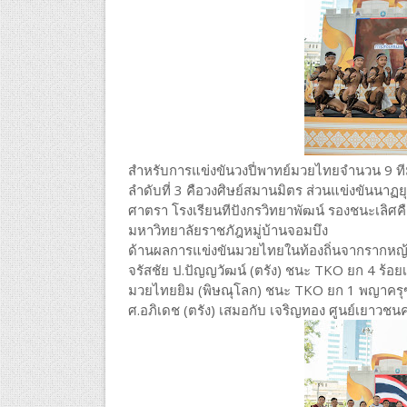
สำหรับการแข่งขันวงปี่พาทย์มวยไทยจำนวน 9 ที
ลำดับที่ 3 คือวงศิษย์สมานมิตร ส่วนแข่งขันนาฏยุทธ์
ศาตรา โรงเรียนทีปังกรวิทยาพัฒน์ รองชนะเลิศคือ
มหาวิทยาลัยราชภัฎหมู่บ้านจอมบึง
ด้านผลการแข่งขันมวยไทยในท้องถิ่นจากรากหญ้าส
จรัสชัย ป.ปัญญวัฒน์ (ตรัง) ชนะ TKO ยก 4 ร้อยเ
มวยไทยยิม (พิษณุโลก) ชนะ TKO ยก 1 พญาครุฑ 
ศ.อภิเดช (ตรัง) เสมอกับ เจริญทอง ศูนย์เยาวชน