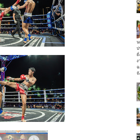
น
ป
ย
ง
ฉ
จั