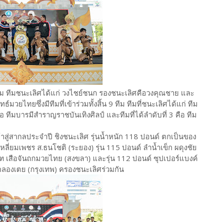
ม ทีมชนะเลิศได้แก่ วงไชย์ชนก รองชนะเลิศคือวงคุณชาย และ
มวยไทยซึ่งมีทีมที่เข้าร่วมทั้งสิ้น 9 ทีม ทีมที่ชนะเลิศได้แก่ ทีม
 ทีมบารมีสำราญราชบันเทิงศิลป์ และทีมที่ได้ลำดับที่ 3 คือ ทีม
ู่สากลประจำปี ชิงชนะเลิศ รุ่นน้ำหนัก 118 ปอนด์ ตกเป็นของ
หลี่ยมเพชร ส.ธนโชติ (ระยอง) รุ่น 115 ปอนด์ ลำน้ำเข็ก ผดุงชัย
เสือจันถกมวยไทย (สงขลา) และรุ่น 112 ปอนด์ ซุปเปอร์แบงค์
คลองเตย (กรุงเทพ) ครองชนะเลิศร่วมกัน