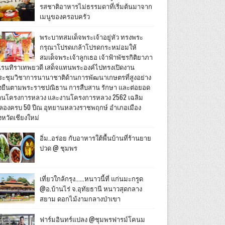
รสชาติอาหารไม่ธรรมดาที่เริ่มต้นมาจาก
เมนูของครอบครัว
พระบาทสมเด็จพระเจ้าอยู่หัว ทรงพระ
กรุณาโปรดเกล้าโปรดกระหม่อมให้
สมเด็จพระเจ้าลูกเธอ เจ้าฟ้าพัชรกิติยาภา
เรนทิราเทพยวดี เสด็จแทนพระองค์ไปทรงเปิดงาน
ระชุมวิชาการนานาชาติด้านการพัฒนาเกษตรที่สูงอย่าง
ั่งยืนตามพระราชปณิธาน การสืบสาน รักษา และต่อยอด
านโครงการหลวง และงานโครงการหลวง 2562 เฉลิม
ลองครบ 50 ปีณ อุทยานหลวงราชพฤกษ์ อำเภอเมือง
งหวัดเชียงใหม่
อิ่ม..อร่อย กับอาหารใต้พื้นบ้านที่ร้านยาย
ปวด @ ชุมพร
เที่ยวใกล้กรุง......หนาวนี้ที่ แก่นมะกรูด
@อ.บ้านไร่ จ.อุทัยธานี หนาวสุดกลาง
สยาม ดอกไม้งามกลางป่าเขา
ฟาร์มอินทร์แปลง @ชุมพรฟารม์โคนม