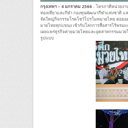
กรุงเทพฯ – 4 มกราคม 2566
- ไตรภาคีหน่วยงา
ท่องเที่ยวและกีฬา กองทุนพัฒนากีฬาแห่งชาติ
จัดใหญ่กิจกรรมโรดโชว์โปรโมทมวยไทย ต่อยอดส
มวยไทยทุกแขนง เข้ากับโลกการสื่อสารไร้พรมแดนใ
เผยแพร่ธุรกิจค่ายมวยไทยและอุตสาหกรรมมวยไทย
รูปแบบ